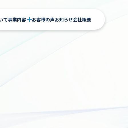
いて
いて
事業内容
事業内容
お客様の声
お客様の声
お知らせ
お知らせ
会社概要
会社概要
法人向け
法人向け
for Business
for Business
メンタル顧問・経営者サポート
メンタル顧問・経営者サポート
研修・セミナー
研修・セミナー
7's transformation
7's transformation
企業内カウンセリング・コーチング
企業内カウンセリング・コーチング
ストレスチェック
ストレスチェック
個人向け
個人向け
for Personal
for Personal
東京ビジネスカウンセラー学院
東京ビジネスカウンセラー学院
Calido（カリド）
Calido（カリド）