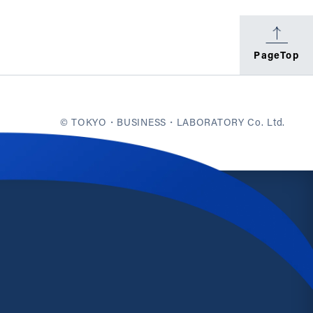
PageTop
© TOKYO・BUSINESS・LABORATORY Co. Ltd.