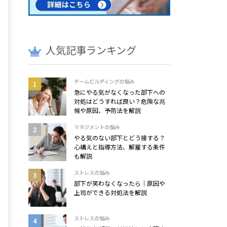
人気記事ランキング
チームビルディングの悩み
急にやる気がなくなった部下への
対処はどうすれば良い？危険な兆
候や原因、予防法を解説
マネジメントの悩み
やる気のない部下とどう接する？
心構えと指導方法、解雇する条件
も解説
ストレスの悩み
部下が笑わなくなったら｜原因や
上司ができる対処法を解説
ストレスの悩み