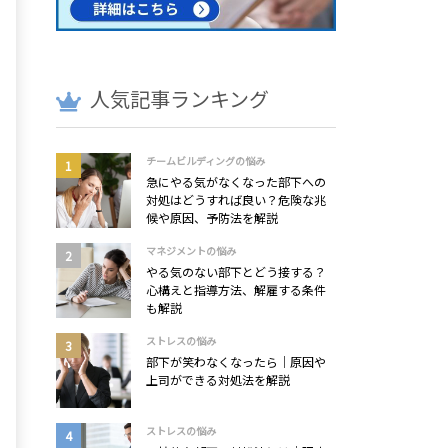
人気記事ランキング
チームビルディングの悩み
急にやる気がなくなった部下への
対処はどうすれば良い？危険な兆
候や原因、予防法を解説
マネジメントの悩み
やる気のない部下とどう接する？
心構えと指導方法、解雇する条件
も解説
ストレスの悩み
部下が笑わなくなったら｜原因や
上司ができる対処法を解説
ストレスの悩み