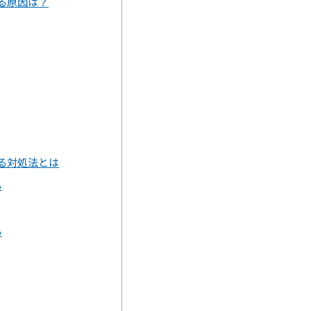
る原因は？
る対処法とは
る
る