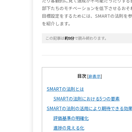
たり客観的に見て達成が不可能だったりする
部下たちのモチベーションを低下させるおそ
目標設定をするためには、SMARTの法則を参
を紹介します。
この記事は
約9分
で読み終わります。
目次
[
非表示
]
SMARTの法則とは
SMARTの法則における5つの要素
SMARTの法則の活用により期待できる効
評価基準の明確化
進捗の見える化