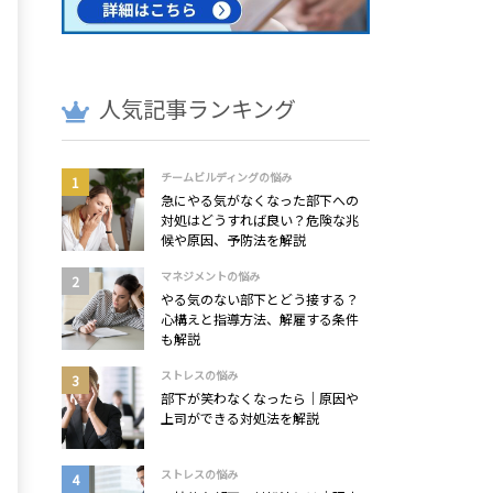
人気記事ランキング
チームビルディングの悩み
急にやる気がなくなった部下への
対処はどうすれば良い？危険な兆
候や原因、予防法を解説
マネジメントの悩み
やる気のない部下とどう接する？
心構えと指導方法、解雇する条件
も解説
ストレスの悩み
部下が笑わなくなったら｜原因や
上司ができる対処法を解説
ストレスの悩み