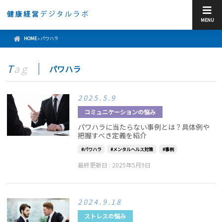
MENU
HOME
»
パワハラ
Tag
パワハラ
2025.5.9
コミュニケーションの悩み
パワハラに当たらない事例とは？具体例や
把握すべき定義を紹介
パワハラ
メンタルヘルス対策
事例
最終更新日 :
2025年5月9日
2024.9.18
ストレスの悩み